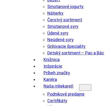
Smotanové jogurty
Nátierky
Čerstvý sortiment
Smotanové syry
Údené syry
Neúdené syry
Grilovacie špeciality
Detský sortiment – Pac a Bác
Knižnica
Inšpirácie
Príbeh značky
Kariéra
Naša mliekareň
Podnikové predajne
Certifikáty