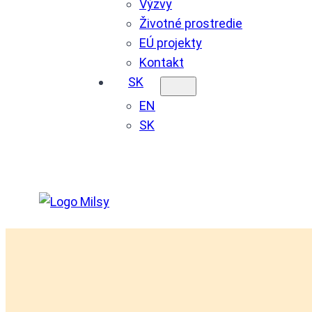
Výzvy
Životné prostredie
EÚ projekty
Kontakt
SK
EN
SK