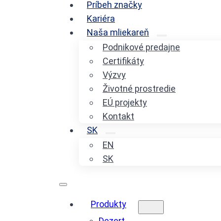
Príbeh značky
Kariéra
Naša mliekareň
Podnikové predajne
Certifikáty
Výzvy
Životné prostredie
EÚ projekty
Kontakt
SK
EN
SK
Produkty
Dezert