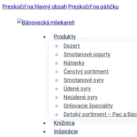
Preskočiť na hlavný obsah
Preskočiť na pätičku
Produkty
Dezert
Smotanové jogurty
Nátierky
Čerstvý sortiment
Smotanové syry
Údené syry
Neúdené syry
Grilovacie špeciality
Detský sortiment – Pac a Bác
Knižnica
Inšpirácie