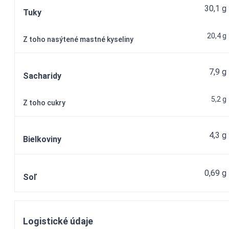
30,1 g
Tuky
20,4 g
Z toho nasýtené mastné kyseliny
7,9 g
Sacharidy
5,2 g
Z toho cukry
4,3 g
Bielkoviny
0,69 g
Soľ
Logistické údaje