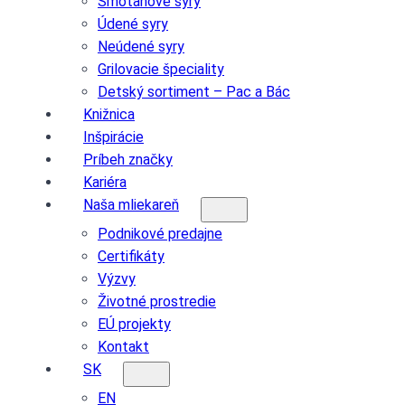
Smotanové syry
Údené syry
Neúdené syry
Grilovacie špeciality
Detský sortiment – Pac a Bác
Knižnica
Inšpirácie
Príbeh značky
Kariéra
Naša mliekareň
Podnikové predajne
Certifikáty
Výzvy
Životné prostredie
EÚ projekty
Kontakt
SK
EN