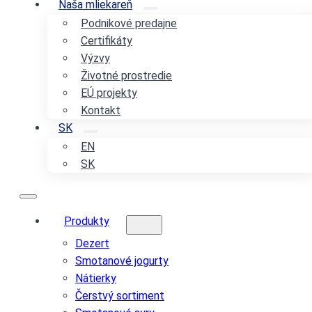
Naša mliekareň
Podnikové predajne
Certifikáty
Výzvy
Životné prostredie
EÚ projekty
Kontakt
SK
EN
SK
Produkty
Dezert
Smotanové jogurty
Nátierky
Čerstvý sortiment