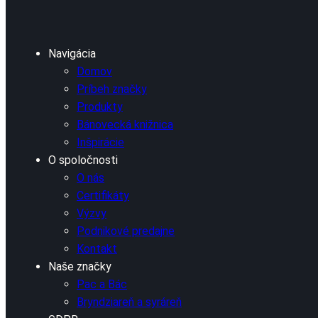
Navigácia
Domov
Príbeh značky
Produkty
Bánovecká knižnica
Inšpirácie
O spoločnosti
O nás
Certifikáty
Výzvy
Podnikové predajne
Kontakt
Naše značky
Pac a Bác
Bryndziareň a syráreň