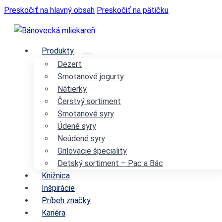
Preskočiť na hlavný obsah
Preskočiť na pätičku
Produkty
Dezert
Smotanové jogurty
Nátierky
Čerstvý sortiment
Smotanové syry
Údené syry
Neúdené syry
Grilovacie špeciality
Detský sortiment – Pac a Bác
Knižnica
Inšpirácie
Príbeh značky
Kariéra