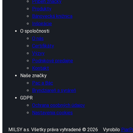
Príbeh značky
Produkty
Bánovecká knižnica
Inšpirácie
O spoločnosti
O nás
Certifikáty
Výzvy
Podnikové predajne
Kontakt
Naše značky
Pac a Bác
Bryndziareň a syráreň
GDPR
Ochrana osobných údajov
Nastavenia cookies
MILSY a.s. Všetky práva vyhradené © 2026
Vyrobilo
PiarP