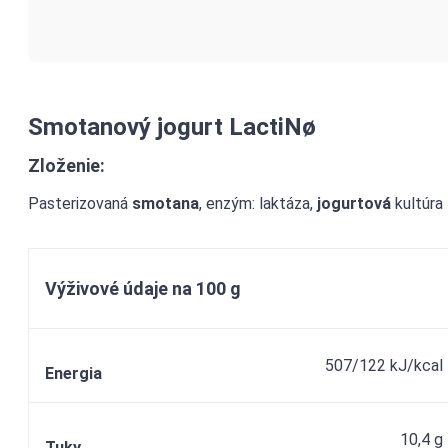
Smotanový jogurt LactiNø
Zloženie:
Pasterizovaná
smotana
, enzým: laktáza,
jogurtová
kultúra
Výživové údaje na 100 g
507/122 kJ/kcal
Energia
10,4 g
Tuky