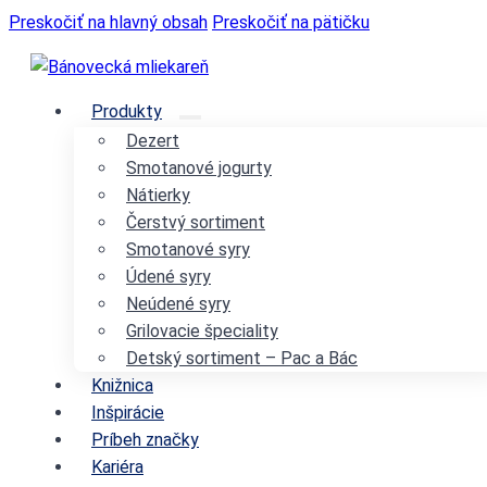
Preskočiť na hlavný obsah
Preskočiť na pätičku
Produkty
Dezert
Smotanové jogurty
Nátierky
Čerstvý sortiment
Smotanové syry
Údené syry
Neúdené syry
Grilovacie špeciality
Detský sortiment – Pac a Bác
Knižnica
Inšpirácie
Príbeh značky
Kariéra