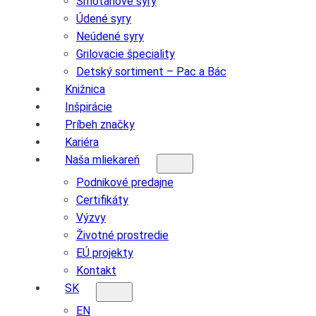
Smotanové syry
Údené syry
Neúdené syry
Grilovacie špeciality
Detský sortiment – Pac a Bác
Knižnica
Inšpirácie
Príbeh značky
Kariéra
Naša mliekareň
Podnikové predajne
Certifikáty
Výzvy
Životné prostredie
EÚ projekty
Kontakt
SK
EN