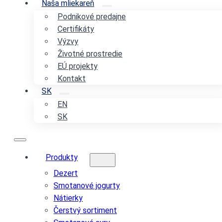
Naša mliekareň
Podnikové predajne
Certifikáty
Výzvy
Životné prostredie
EÚ projekty
Kontakt
SK
EN
SK
Produkty
Dezert
Smotanové jogurty
Nátierky
Čerstvý sortiment