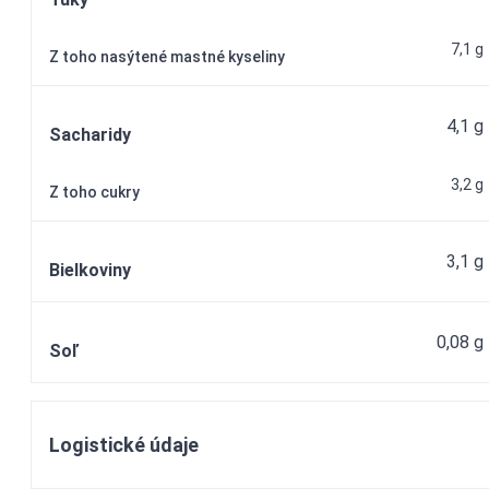
7,1 g
Z toho nasýtené mastné kyseliny
4,1 g
Sacharidy
3,2 g
Z toho cukry
3,1 g
Bielkoviny
0,08 g
Soľ
Logistické údaje