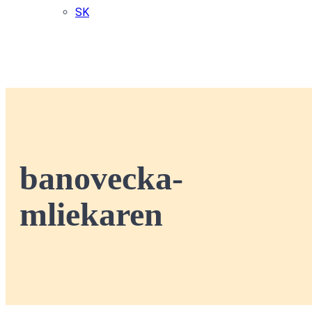
SK
banovecka-
mliekaren