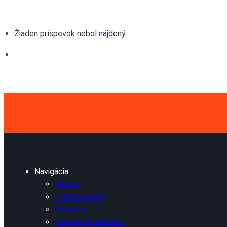
Žiaden príspevok nebol nájdený
Navigácia
Domov
Príbeh značky
Produkty
Bánovecká knižnica