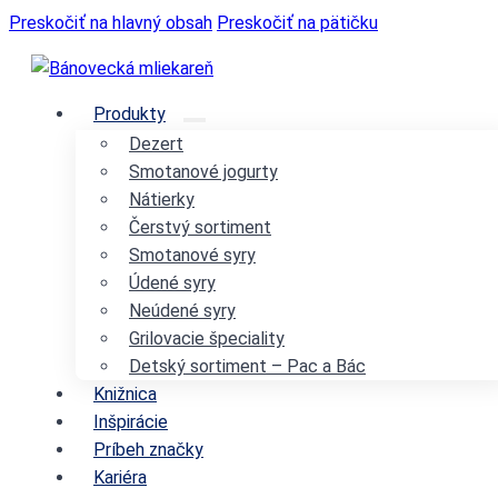
Preskočiť na hlavný obsah
Preskočiť na pätičku
Produkty
Dezert
Smotanové jogurty
Nátierky
Čerstvý sortiment
Smotanové syry
Údené syry
Neúdené syry
Grilovacie špeciality
Detský sortiment – Pac a Bác
Knižnica
Inšpirácie
Príbeh značky
Kariéra