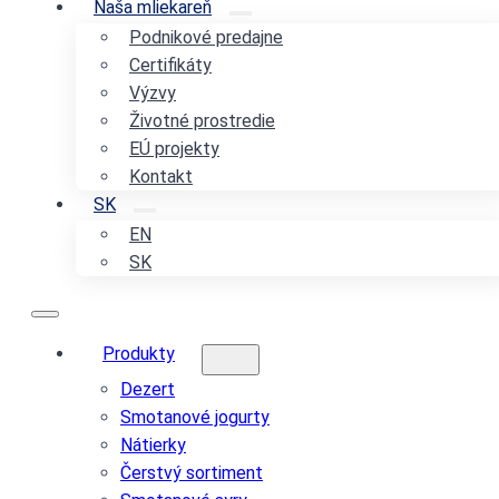
Naša mliekareň
Podnikové predajne
Certifikáty
Výzvy
Životné prostredie
EÚ projekty
Kontakt
SK
EN
SK
Produkty
Dezert
Smotanové jogurty
Nátierky
Čerstvý sortiment