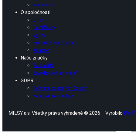
Inšpirácie
O spoločnosti
O nás
Certifikáty
Výzvy
Podnikové predajne
Kontakt
Naše značky
Pac a Bác
Bryndziareň a syráreň
GDPR
Ochrana osobných údajov
Nastavenia cookies
MILSY a.s. Všetky práva vyhradené © 2026
Vyrobilo
PiarP