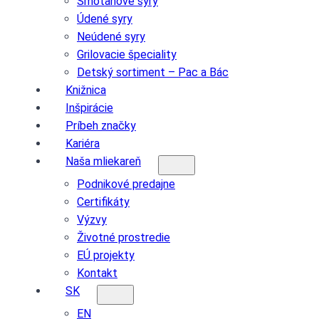
Smotanové syry
Údené syry
Neúdené syry
Grilovacie špeciality
Detský sortiment – Pac a Bác
Knižnica
Inšpirácie
Príbeh značky
Kariéra
Naša mliekareň
Podnikové predajne
Certifikáty
Výzvy
Životné prostredie
EÚ projekty
Kontakt
SK
EN