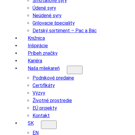
Smotanové syry
Údené syry
Neúdené syry
Grilovacie špeciality
Detský sortiment – Pac a Bác
Knižnica
Inšpirácie
Príbeh značky
Kariéra
Naša mliekareň
Podnikové predajne
Certifikáty
Výzvy
Životné prostredie
EÚ projekty
Kontakt
SK
EN