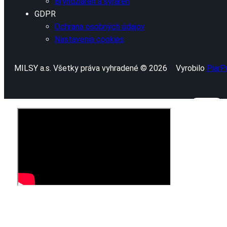
Bryndziareň a syráreň
GDPR
Ochrana osobných údajov
Nastavenia cookies
MILSY a.s. Všetky práva vyhradené © 2026
Vyrobilo
PiarP