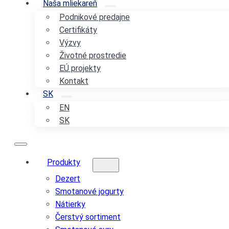
Naša mliekareň
Podnikové predajne
Certifikáty
Výzvy
Životné prostredie
EÚ projekty
Kontakt
SK
EN
SK
Produkty
Dezert
Smotanové jogurty
Nátierky
Čerstvý sortiment